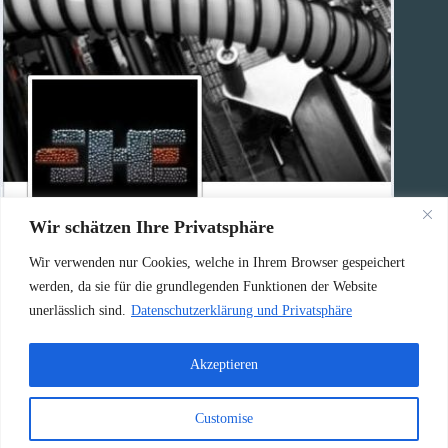
Wir schätzen Ihre Privatsphäre
Wir verwenden nur Cookies, welche in Ihrem Browser gespeichert
Haben Sie eine Frage?
werden, da sie für die grundlegenden Funktionen der Website
unerlässlich sind.
Datenschutzerklärung und Privatsphäre
Rufen Sie uns an:
0156 / 79630356
Akzeptieren
Oder schicken Sie eine E-Mail an:
Customise
info@highend-computer.de
Copyright © 2026 - Highend Computer GmbH