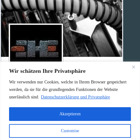
Wir schätzen Ihre Privatsphäre
Wir verwenden nur Cookies, welche in Ihrem Browser gespeichert
Haben Sie eine Frage?
werden, da sie für die grundlegenden Funktionen der Website
unerlässlich sind.
Datenschutzerklärung und Privatsphäre
Rufen Sie uns an:
0156 / 79630356
Akzeptieren
Oder schicken Sie eine E-Mail an:
Customise
info@highend-computer.de
Copyright © 2026 - Highend Computer GmbH