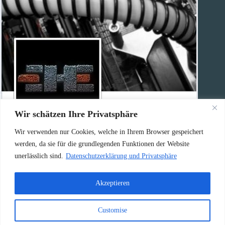
Wir schätzen Ihre Privatsphäre
Wir verwenden nur Cookies, welche in Ihrem Browser gespeichert
Haben Sie eine Frage?
werden, da sie für die grundlegenden Funktionen der Website
unerlässlich sind.
Datenschutzerklärung und Privatsphäre
Rufen Sie uns an:
0156 / 79630356
Akzeptieren
Oder schicken Sie eine E-Mail an:
Customise
info@highend-computer.de
Copyright © 2026 - Highend Computer GmbH